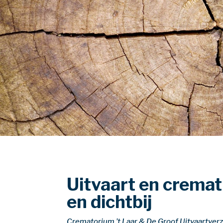
Uitvaart en
cremati
en dichtbij
Crematorium ’t Laar & De Groof Uitvaartver