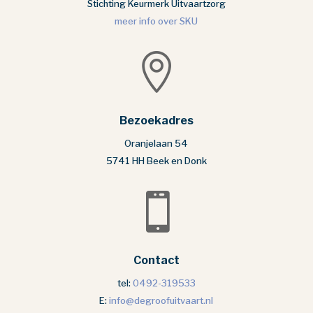
Stichting Keurmerk Uitvaartzorg
meer info over SKU

Bezoekadres
Oranjelaan 54
5741 HH Beek en Donk

Contact
tel:
0492-319533
E:
info@degroofuitvaart.nl